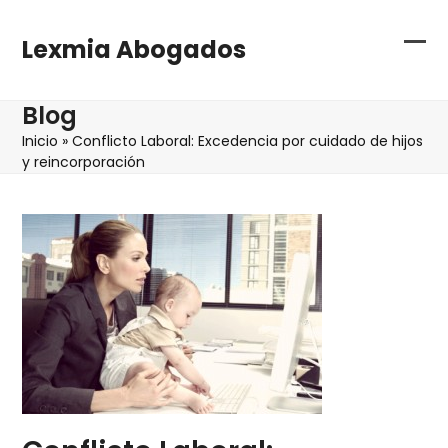
Skip
to
Lexmia Abogados
content
Mos
Cer
u
me
Blog
ocu
móv
Inicio
»
Conflicto Laboral: Excedencia por cuidado de hijos
me
y reincorporación